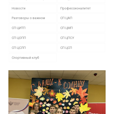
Новости
Профессионалитет
Разговоры о важном
СП ЦАП
СП ЦИТП
СП ЦМП
СП ЦОПП
СП ЦПСУ
СП ЦСЛП
СП ЦСП
Спортивный клуб