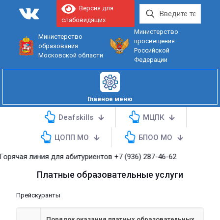
Версия для
слабовидящих
Министерство
Министерство
просвещения
образования
Российской
Московской области
Федерации
Главное меню
Deafskills
МЦПК
ЦОПП МО
БПОО МО
орячая линия для абитуриентов
+7 (936) 287-46-62
Платные образовательные услуги
Прейскуранты
Порядок оказания платных образовательных