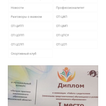
Новости
Профессионалитет
Разговоры о важном
СП ЦАП
СП ЦИТП
СП ЦМП
СП ЦОПП
СП ЦПСУ
СП ЦСЛП
СП ЦСП
Спортивный клуб