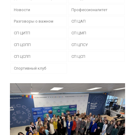
Новости
Профессионалитет
Разговоры о важном
СП ЦАП
СП ЦИТП
СП ЦМП
СП ЦОПП
СП ЦПСУ
СП ЦСЛП
СП ЦСП
Спортивный клуб