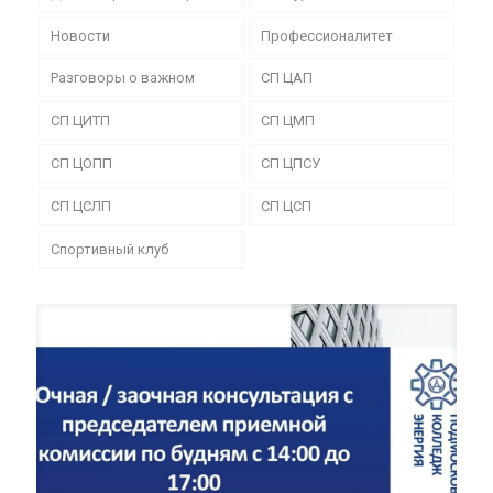
Новости
Профессионалитет
Разговоры о важном
СП ЦАП
СП ЦИТП
СП ЦМП
СП ЦОПП
СП ЦПСУ
СП ЦСЛП
СП ЦСП
Спортивный клуб