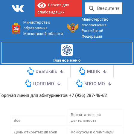
Версия для
слабовидящих
Министерство
Министерство
просвещения
образования
Российской
Московской области
Федерации
Главное меню
Deafskills
МЦПК
ЦОПП МО
БПОО МО
орячая линия для абитуриентов
+7 (936) 287-46-62
Воспитательная
Всё
деятельность
День открытых дверей
Конкурсы и олимпиады