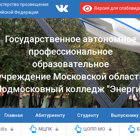
стерство просвещения
Версия для слабови
ийской Федерации
Государственное автономное
профессиональное
образовательное
учреждение Московской област
Подмосковный колледж "Энерги
Главная
Абитуриенту
Студенту
Выпускнику
ills
МЦПК
ЦОПП МО
Б