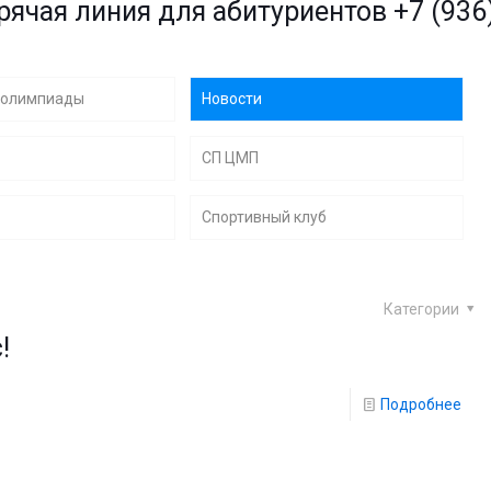
ния для абитуриентов
+7 (936) 287-46-
 олимпиады
Новости
СП ЦМП
Спортивный клуб
Категории
!
Подробнее