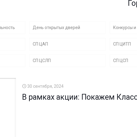
Горячая ли
льность
День открытых дверей
Конкурсы и
СП ЦАП
СП ЦИТП
СП ЦСЛП
СП ЦСП
30 сентября, 2024
В рамках акции: Покажем Класс