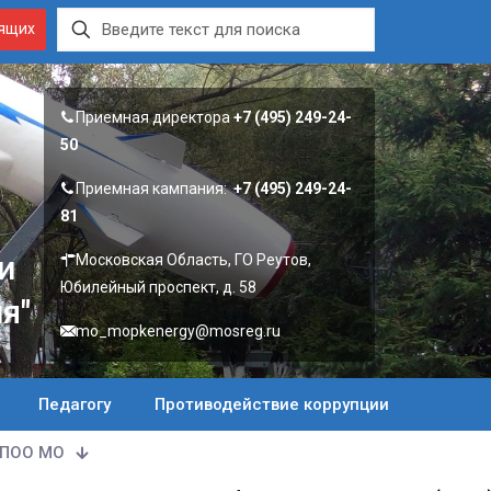
дящих
Приемная директора
+7 (495) 249-24-
50
Приемная кампания:
+7 (495) 249-24-
81
и
Московская Область, ГО Реутов,
Юбилейный проспект, д. 58
я"
mo_mopkenergy@mosreg.ru
Педагогу
Противодействие коррупции
ПОО МО