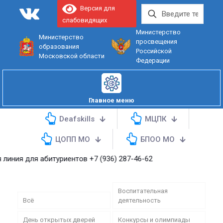
Версия для
слабовидящих
Министерство
Министерство
просвещения
образования
Российской
Московской области
Федерации
Главное меню
Deafskills
МЦПК
ЦОПП МО
БПОО МО
для абитуриентов
+7 (936) 287-46-62
Воспитательная
Всё
деятельность
День открытых дверей
Конкурсы и олимпиады