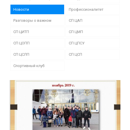
Новости
Профессионалитет
Разговоры о важном
СП ЦАП
СП ЦИТП
СП ЦМП
СП ЦОПП
СП ЦПСУ
СП ЦСЛП
СП ЦСП
Спортивный клуб