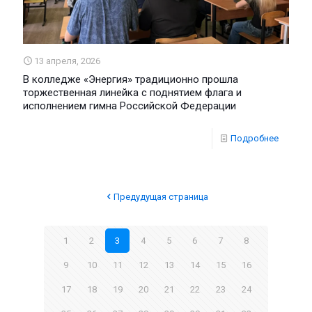
13 апреля, 2026
В колледже «Энергия» традиционно прошла
торжественная линейка с поднятием флага и
исполнением гимна Российской Федерации
Подробнее
Предудущая страница
1
2
3
4
5
6
7
8
9
10
11
12
13
14
15
16
17
18
19
20
21
22
23
24