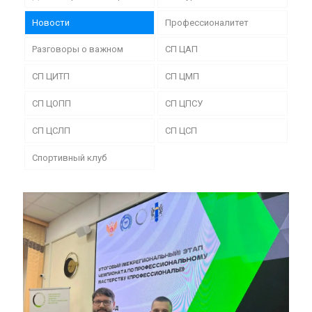
Новости
Профессионалитет
Разговоры о важном
СП ЦАП
СП ЦИТП
СП ЦМП
СП ЦОПП
СП ЦПСУ
СП ЦСЛП
СП ЦСП
Спортивный клуб