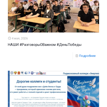
4 мая, 2026
НАШИ #РазговорыОВажном #ДеньПобеды
Подробнее