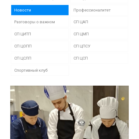
Новости
Профессионалитет
Разговоры о важном
СП ЦАП
СП ЦИТП
СП ЦМП
СП ЦОПП
СП ЦПСУ
СП ЦСЛП
СП ЦСП
Спортивный клуб