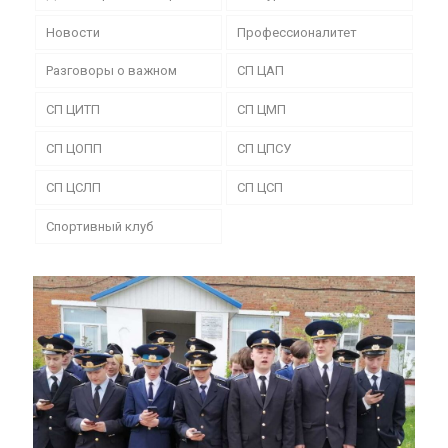
Новости
Профессионалитет
Разговоры о важном
СП ЦАП
СП ЦИТП
СП ЦМП
СП ЦОПП
СП ЦПСУ
СП ЦСЛП
СП ЦСП
Спортивный клуб