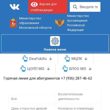
Версия для
слабовидящих
Министерство
Министерство
просвещения
образования
Российской
Московской области
Федерации
Главное меню
Deafskills
МЦПК
ЦОПП МО
БПОО МО
я линия для абитуриентов
+7 (936) 287-46-62
Воспитательная
Всё
деятельность
День открытых дверей
Конкурсы и олимпиады