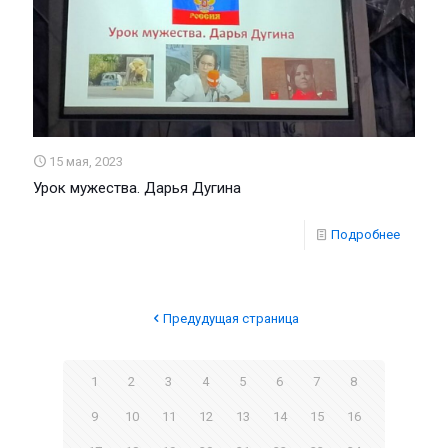
15 мая, 2023
Урок мужества. Дарья Дугина
Подробнее
Предудущая страница
1
2
3
4
5
6
7
8
9
10
11
12
13
14
15
16