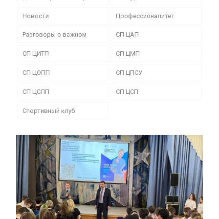
Новости
Профессионалитет
Разговоры о важном
СП ЦАП
СП ЦИТП
СП ЦМП
СП ЦОПП
СП ЦПСУ
СП ЦСЛП
СП ЦСП
Спортивный клуб