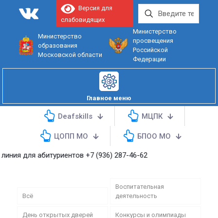
Версия для
слабовидящих
Министерство
Министерство
просвещения
образования
Российской
Московской области
Федерации
Главное меню
Deafskills
МЦПК
ЦОПП МО
БПОО МО
я абитуриентов
+7 (936) 287-46-62
Воспитательная
Всё
деятельность
День открытых дверей
Конкурсы и олимпиады