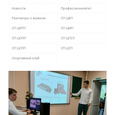
Новости
Профессионалитет
Разговоры о важном
СП ЦАП
СП ЦИТП
СП ЦМП
СП ЦОПП
СП ЦПСУ
СП ЦСЛП
СП ЦСП
Спортивный клуб