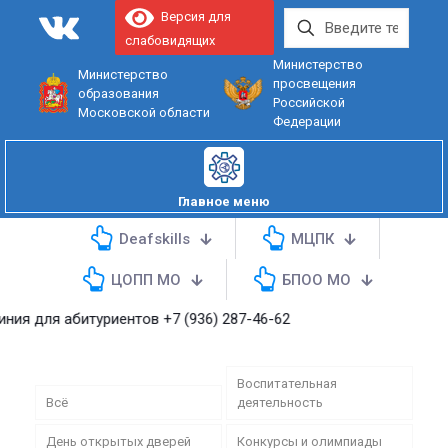
Версия для
слабовидящих
Министерство
Министерство
просвещения
образования
Российской
Московской области
Федерации
Главное меню
Deafskills
МЦПК
ЦОПП МО
БПОО МО
 абитуриентов
+7 (936) 287-46-62
Воспитательная
Всё
деятельность
День открытых дверей
Конкурсы и олимпиады