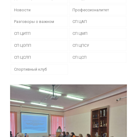
Новости
Профессионалитет
Разговоры о важном
СП ЦАП
СП ЦИТП
СП ЦМП
СП ЦОПП
СП ЦПСУ
СП ЦСЛП
СП ЦСП
Спортивный клуб