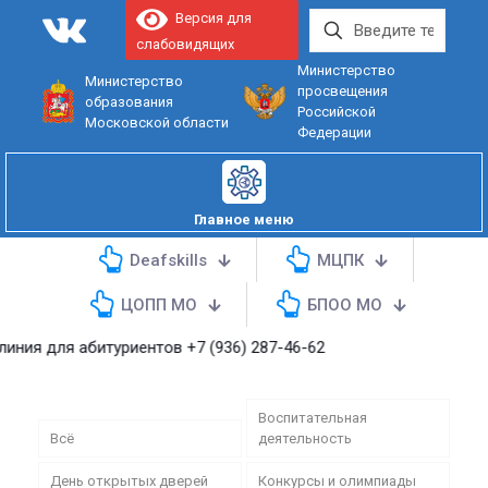
Версия для
слабовидящих
Министерство
Министерство
просвещения
образования
Российской
Московской области
Федерации
Главное меню
Deafskills
МЦПК
ЦОПП МО
БПОО МО
я абитуриентов
+7 (936) 287-46-62
Воспитательная
Всё
деятельность
День открытых дверей
Конкурсы и олимпиады