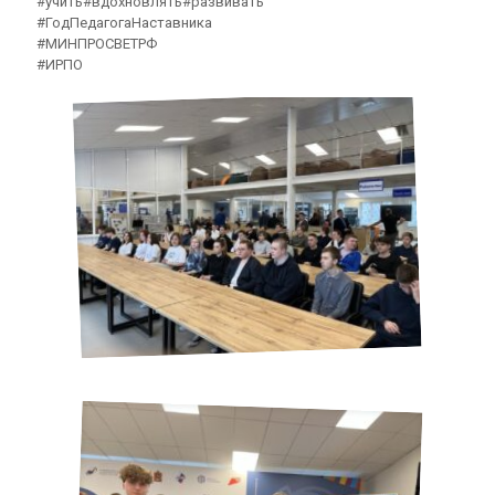
#учить#вдохновлять#развивать
#ГодПедагогаНаставника
#МИНПРОСВЕТРФ
#ИРПО