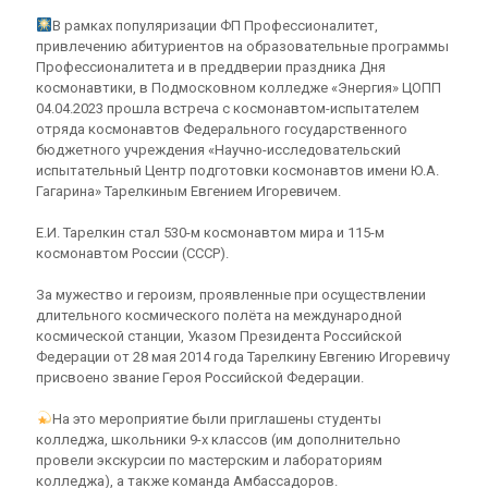
В рамках популяризации ФП Профессионалитет,
привлечению абитуриентов на образовательные программы
Профессионалитета и в преддверии праздника Дня
космонавтики, в Подмосковном колледже «Энергия» ЦОПП
04.04.2023 прошла встреча с космонавтом-испытателем
отряда космонавтов Федерального государственного
бюджетного учреждения «Научно-исследовательский
испытательный Центр подготовки космонавтов имени Ю.А.
Гагарина» Тарелкиным Евгением Игоревичем.
Е.И. Тарелкин стал 530-м космонавтом мира и 115-м
космонавтом России (СССР).
За мужество и героизм, проявленные при осуществлении
длительного космического полёта на международной
космической станции, Указом Президента Российской
Федерации от 28 мая 2014 года Тарелкину Евгению Игоревичу
присвоено звание Героя Российской Федерации.
На это мероприятие были приглашены студенты
колледжа, школьники 9-х классов (им дополнительно
провели экскурсии по мастерским и лабораториям
колледжа), а также команда Амбассадоров.