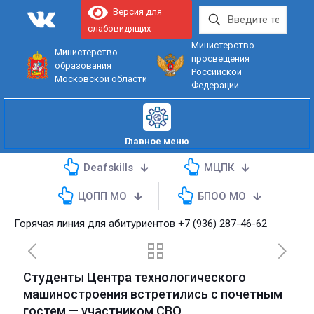
Версия для
слабовидящих
Министерство
Министерство
просвещения
образования
Российской
Московской области
Федерации
Главное меню
Deafskills
МЦПК
ЦОПП МО
БПОО МО
орячая линия для абитуриентов
+7 (936) 287-46-62
Студенты Центра технологического
машиностроения встретились с почетным
гостем — участником СВО