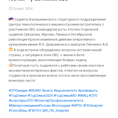
24 мая, 2024
Студенты Балашихинского структурного подразделения
Центра технологического машиностроения встретились с
участником СВО, командиром роты 4 полка Отдельной
орденов Суворова, Жукова, Ленина и Октябрьской
революции Краснознамённой дивизии оперативного
назначения имени Ф.Э. Дзержинского майором Ленченко А.В.
В ходе встречи обсуждались вопросы истории нашей
страны, о ситуации в зоне СВО, о жизни и быте
военнослужащих, выполняющих боевую задачу.
Почетный гость поделился с ребятами своим опытом и
множеством интересных фактов, ответил на вопросы
студентов и пригласил всех в гости в свою прославленную
воинскую часть!
#СПОмедиа
#МОМО
#учить
#вдохновлять
#развивать
#ГодСемьи
#ГодСемьи2024
#ГодСемьиМО
#ММЦ
#СПО
#кластерыСПО
#КластерПрофессионалитета
#МинпросвещенияРоссии
#Колледжи
#ИРПО
#ПКЭнергия
#СоюзМаш
#ГАПОУ_МО_ПК_Энергия