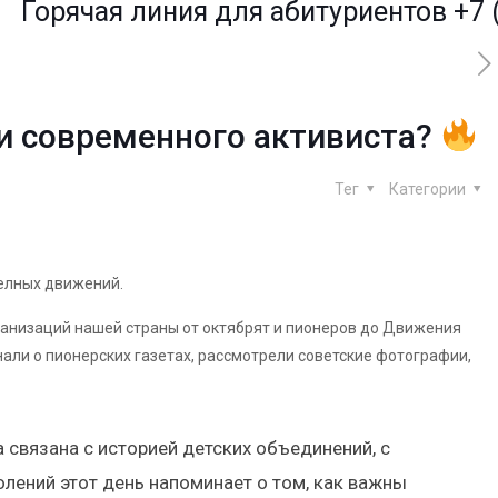
рячая линия для абитуриентов
+7 (936)
 и современного активиста?
Тег
Категории
елных движений.
ганизаций нашей страны от октябрят и пионеров до Движения
нали о пионерских газетах, рассмотрели советские фотографии,
 связана с историей детских объединений, с
олений этот день напоминает о том, как важны