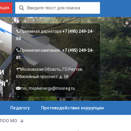
дящих
Приемная директора
+7 (495) 249-24-
50
Приемная кампания:
+7 (495) 249-24-
81
и
Московская Область, ГО Реутов,
Юбилейный проспект, д. 58
я"
mo_mopkenergy@mosreg.ru
Педагогу
Противодействие коррупции
ПОО МО