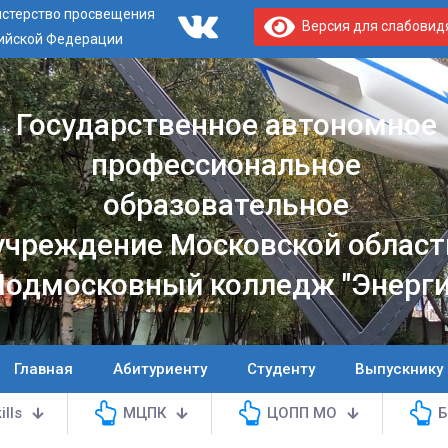
стерство просвещения
Версия для слабови
ийской Федерации
Государственное автономное
профессиональное
образовательное
учреждение Московской област
Подмосковный колледж "Энерги
Главная
Абитуриенту
Студенту
Выпускнику
ills
МЦПК
ЦОПП МО
Б