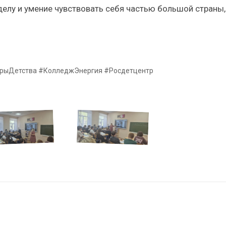
елу и умение чувствовать себя частью большой страны,
рыДетства #КолледжЭнергия #Росдетцентр