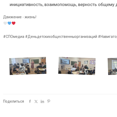
инициативность, взаимопомощь, верность общему д
Движение - жизнь!
#СПОмедиа #Деньдетскихобщественныорганизаций #Навигато
Поделиться