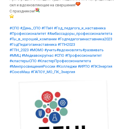
сил и вдохновляющее на свершения!
С праздником!
#СПО
#День_СПО
#ГПиН
#Год_педагога_и_наставника
#Профессионалитет
#Амбассадоры_профессионалитета
#Ты_в_хорошей_компании
#Годпедагогаинаставника2023
#ГодПедагогаинаставника
#ГПН2023
#ГПН_2023
#МОМО
#учить
#вдохновлять
#развивать
#ММЦ
#Медиавокругнас
#СПО
#Профессионалитет
#кластерыСПО
#КластерПрофессионалитета
#МинпросвещенияРоссии
#Колледжи
#ИРПО
#ПКЭнергия
#СоюзМаш
#ГАПОУ_МО_ПК_Энергия