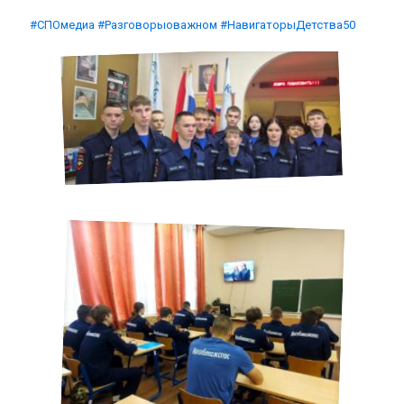
#СПОмедиа
#Разговорыоважном
#НавигаторыДетства50