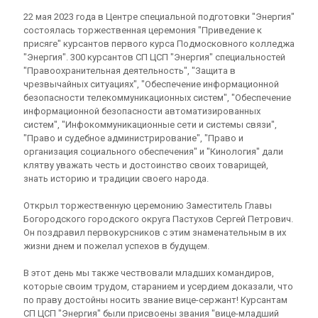
22 мая 2023 года в Центре специальной подготовки "Энергия"
состоялась торжественная церемония "Приведение к
присяге" курсантов первого курса Подмосковного колледжа
"Энергия". 300 курсантов СП ЦСП "Энергия" специальностей
"Правоохранительная деятельность", "Защита в
чрезвычайных ситуациях", "Обеспечение информационной
безопасности телекоммуникационных систем", "Обеспечение
информационной безопасности автоматизированных
систем", "Инфокоммуникационные сети и системы связи",
"Право и судебное администрирование", "Право и
организация социального обеспечения" и "Кинология" дали
клятву уважать честь и достоинство своих товарищей,
знать историю и традиции своего народа.
Открыл торжественную церемонию Заместитель Главы
Богородского городского округа Пастухов Сергей Петрович.
Он поздравил первокурсников с этим знаменательным в их
жизни днем и пожелал успехов в будущем.
В этот день мы также чествовали младших командиров,
которые своим трудом, старанием и усердием доказали, что
по праву достойны носить звание вице-сержант! Курсантам
СП ЦСП "Энергия" были присвоены звания "вице-младший