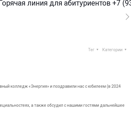
ая линия для абитуриентов
+7 (936) 2
Тег
Категории
ный колледж «Энергия» и поздравили нас с юбилеем (в 2024
циальностеях, а также обсудил с нашими гостями дальнейшее