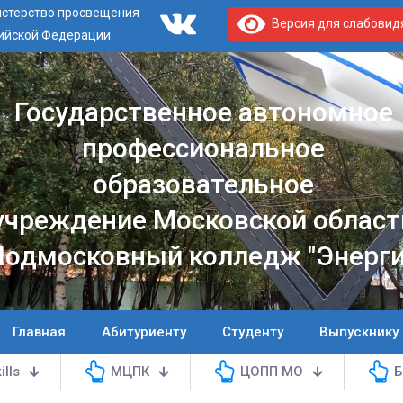
стерство просвещения
Версия для слабови
ийской Федерации
Государственное автономное
профессиональное
образовательное
учреждение Московской област
Подмосковный колледж "Энерги
Главная
Абитуриенту
Студенту
Выпускнику
ills
МЦПК
ЦОПП МО
Б