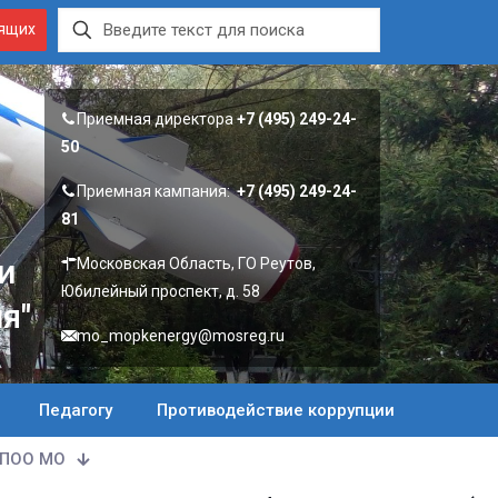
дящих
Приемная директора
+7 (495) 249-24-
50
Приемная кампания:
+7 (495) 249-24-
81
и
Московская Область, ГО Реутов,
Юбилейный проспект, д. 58
я"
mo_mopkenergy@mosreg.ru
Педагогу
Противодействие коррупции
ПОО МО