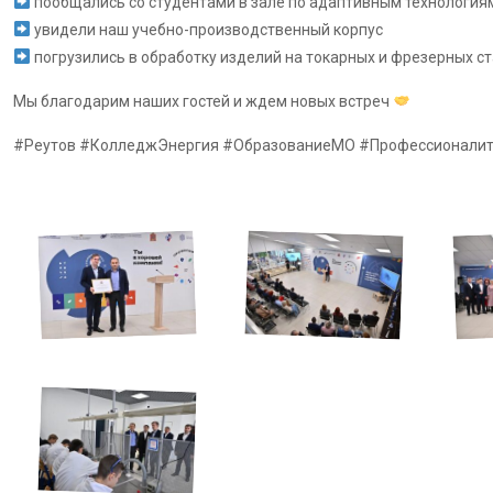
пообщались со студентами в зале по адаптивным технологиям
увидели наш учебно-производственный корпус
погрузились в обработку изделий на токарных и фрезерных ст
Мы благодарим наших гостей и ждем новых встреч
#Реутов #КолледжЭнергия #ОбразованиеМО #Профессионали