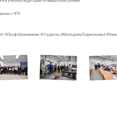
 и в учебной аудитории по микроэлектронике
анках с ЧПУ
тет #Профобразование #Студенты #МолодёжьПодмосковья #Наш