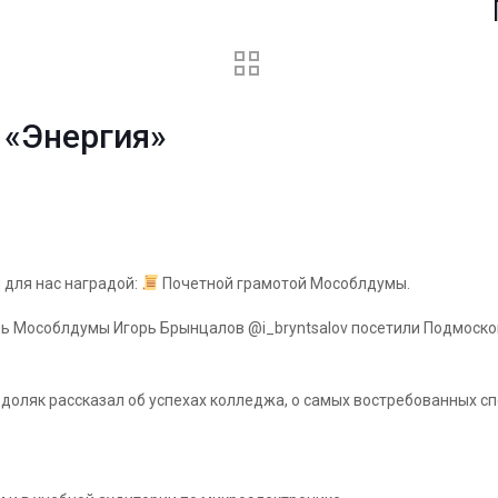
Горяч
 «Энергия»
 для нас наградой:
Почетной грамотой Мособлдумы.
 Мособлдумы Игорь Брынцалов @i_bryntsalov посетили Подмосков
як рассказал об успехах колледжа, о самых востребованных спе