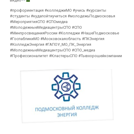
видео
#профориентация #колледжиМО #учись #курсанты
#студенты #кудапойтиучиться #молодежьПодмосковья
#МероприятияСПО #СПОмедиа
#МолодежныеМедиацентрыСПО #СПО
#МинпросвещенияРоссии #Колледжи #НашеПодмосковье
#ГоспабликиМО #Московскаяобласть #ПКЭнергия
#КолледжЭнергия #ГАПОУ_МО_ПК_Энергия
#МолодежныеМедиацентрыСПО #СПО_медиа
#Профессионалитет #КластерыСПО #Тывхорошейкомпании