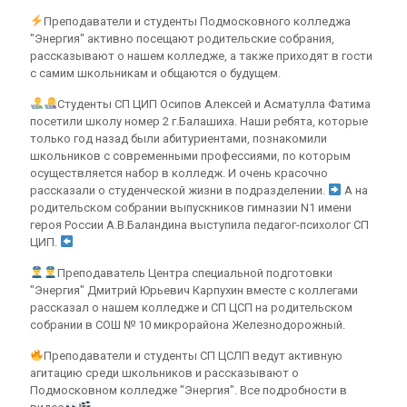
Преподаватели и студенты Подмосковного колледжа
"Энергия" активно посещают родительские собрания,
рассказывают о нашем колледже, а также приходят в гости
с самим школьникам и общаются о будущем.
Студенты СП ЦИП Осипов Алексей и Асматулла Фатима
посетили школу номер 2 г.Балашиха. Наши ребята, которые
только год назад были абитуриентами, познакомили
школьников с современными профессиями, по которым
осуществляется набор в колледж. И очень красочно
рассказали о студенческой жизни в подразделении.
А на
родительском собрании выпускников гимназии N1 имени
героя России А.В.Баландина выступила педагог-психолог СП
ЦИП.
Преподаватель Центра специальной подготовки
"Энергия" Дмитрий Юрьевич Карпухин вместе с коллегами
рассказал о нашем колледже и СП ЦСП на родительском
собрании в СОШ № 10 микрорайона Железнодорожный.
Преподаватели и студенты СП ЦСЛП ведут активную
агитацию среди школьников и рассказывают о
Подмосковном колледже "Энергия". Все подробности в