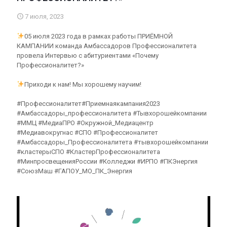
7 июля, 2023
05 июля 2023 года в рамках работы ПРИЁМНОЙ
КАМПАНИИ команда Амбассадоров Профессионалитета
провела Интервью с абитуриентами «Почему
Профессионалитет?»
Приходи к нам! Мы хорошему научим!
#Профессионалитет#Приемнаякампания2023
#Амбассадоры_профессионалитета #Тывхорошейкомпании
#ММЦ #МедиаПРО #Окружной_Медиацентр
#Медиавокругнас #СПО #Профессионалитет
#Амбассадоры_Профессионалитета #тывхорошейкомпании
#кластерыСПО #КластерПрофессионалитета
#МинпросвещенияРоссии #Колледжи #ИРПО #ПКЭнергия
#СоюзМаш #ГАПОУ_МО_ПК_Энергия