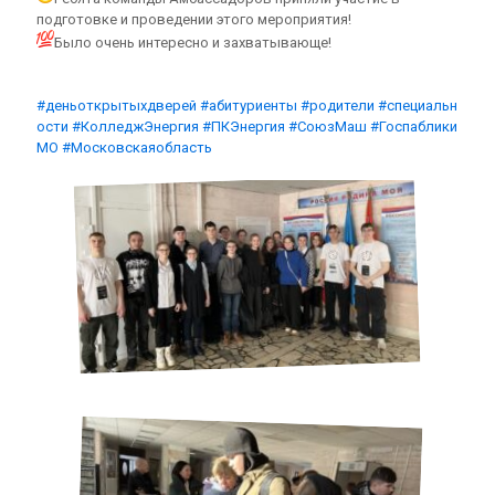
подготовке и проведении этого мероприятия!
Было очень интересно и захватывающе!
#деньоткрытыхдверей
#абитуриенты
#родители
#специальн
ости
#КолледжЭнергия
#ПКЭнергия
#СоюзМаш
#Госпаблики
МО
#Московскаяобласть