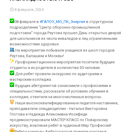
8 февраля, 2024
08 февраля в
#ГАПОУ_МО_ПК_Энергия
в структурном
подразделении "Центр оборонно-промышленной
подготовки" города Реутова прошел День открытых дверей
для школьников из числа инвалидов и лиц ограниченными
возможностями здоровья.
На мероприятии побывали учащиеся из школ городов
Реутова, Балашихи и Москвы!
Профориентационное мероприятие посетили будущие
студенты и их родители в количестве 30 человек.
Для ребят провели экскурсию по аудиториям и
мастерским колледжа.
Будущих абитуриентов ознакомили с профессиями и
специальностями, рассказали об условиях обучения в
колледже, ответили на многочисленные вопросы.
Наши высококвалифицированные педагоги-наставники,
преподаватели спецдисциплин - Наталья Викторовна
Глотова и Надежда Алексеевна Иосифиди
продемонстрировали МАСТЕР-КЛАСС по Поварскому
искусству, вовлекая ребят в чудесный Мир Профессий!
Ребята команды Амбассадоров приняли участие в