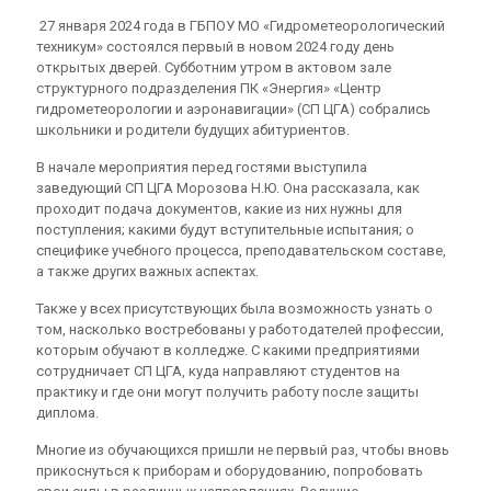
27 января 2024 года в ГБПОУ МО «Гидрометеорологический
техникум» состоялся первый в новом 2024 году день
открытых дверей. Субботним утром в актовом зале
структурного подразделения ПК «Энергия» «Центр
гидрометеорологии и аэронавигации» (СП ЦГА) собрались
школьники и родители будущих абитуриентов.
В начале мероприятия перед гостями выступила
заведующий СП ЦГА Морозова Н.Ю. Она рассказала, как
проходит подача документов, какие из них нужны для
поступления; какими будут вступительные испытания; о
специфике учебного процесса, преподавательском составе,
а также других важных аспектах.
Также у всех присутствующих была возможность узнать о
том, насколько востребованы у работодателей профессии,
которым обучают в колледже. С какими предприятиями
сотрудничает СП ЦГА, куда направляют студентов на
практику и где они могут получить работу после защиты
диплома.
Многие из обучающихся пришли не первый раз, чтобы вновь
прикоснуться к приборам и оборудованию, попробовать