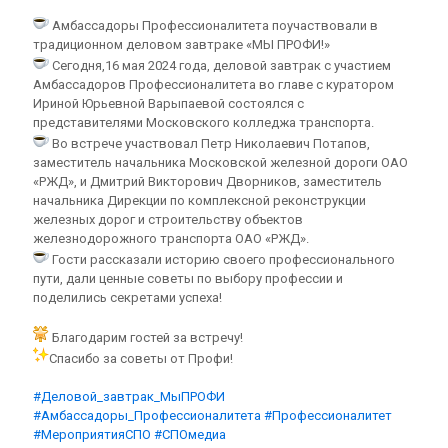
Амбассадоры Профессионалитета поучаствовали в
традиционном деловом завтраке «МЫ ПРОФИ!»
Cегодня,16 мая 2024 года, деловой завтрак с участием
Амбассадоров Профессионалитета во главе с куратором
Ириной Юрьевной Варыпаевой состоялся с
представителями Московского колледжа транспорта.
Во встрече участвовал Петр Николаевич Потапов,
заместитель начальника Московской железной дороги ОАО
«РЖД», и Дмитрий Викторович Дворников, заместитель
начальника Дирекции по комплексной реконструкции
железных дорог и строительству объектов
железнодорожного транспорта ОАО «РЖД».
Гости рассказали историю своего профессионального
пути, дали ценные советы по выбору профессии и
поделились секретами успеха!
Благодарим гостей за встречу!
Спасибо за советы от Профи!
#Деловой_завтрак_МыПРОФИ
#Амбассадоры_Профессионалитета
#Профессионалитет
#МероприятияСПО
#СПОмедиа