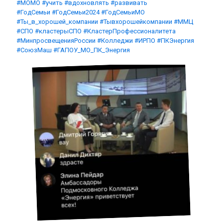
#МОМО
#учить
#вдохновлять
#развивать
#ГодСемьи
#ГодСемьи2024
#ГодСемьиМО
#Ты_в_хорошей_компании
#Тывхорошейкомпании
#ММЦ
#СПО
#кластерыСПО
#КластерПрофессионалитета
#МинпросвещенияРоссии
#Колледжи
#ИРПО
#ПКЭнергия
#СоюзМаш
#ГАПОУ_МО_ПК_Энергия