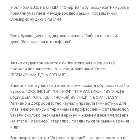
9 октября 2025 г в СП ЦМП "Энергия" обучающиеся 1-х курсов
приняли участие в международной акции, посвященной
Всемирному дню ЗРЕНИЯ !
Все обучающиеся поддержали акцию "Забота о зрении" -
день "без сидения в телефонах"!
Актив студентов вместе с библиотекарем Жевнер О.В.
провели познавательно- информационный Квест
"ВСЕМИРНЫЙ ДЕНЬ ЗРЕНИЯ".
Заявили свое участие в квесте семь команд обучающихся 1-х
курсов: "ОКУЛИСТЫ", "ОПТИКИ", "ГЛАЗАСТИКИ", "ВЗГЛЯД В
БУДУЩЕЕ", "СЛЕПЦЫ", "ЯСНЫЙ ВЗГЛЯД", "ТВОРИ ГЛАЗА".
Активно и добросовестно изучали правила гимнастики для
глаз, знакомились с терминами и профессией - Офтальмолог,
узнали сколько ресниц на верхнем и нижнем веке у человека.
На этапе "Глазомер" старались проявить свои умения зрения
и др.
А конкурс плакатов "Берегите зрение!" - кладезь советов и