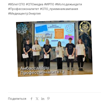
#85летСПО #СПОмедиа #ИРПО #Молодежьидети
#Профессионалитет #СПО_приемнаякампания
#МедиацентрЭнергия
Поделиться