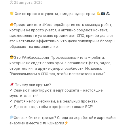
25 августа, 2025
Они не просто студенты, а медиа-супергерои!
Представьте: в #КолледжЭнергия есть команда ребят,
которые не просто учатся, а активно создают контент,
вдохновляют и успешно продвигают СПО, причём делают
это настолько эффективно, что даже популярные блогеры
обращают на них внимание.
Это #Амбассадоры_Профессионалитета – ребята,
которые не сидят сложа руки, а осваивают фото, видео,
сторителлинг и другие суперспособности. Их девиз:
"Рассказываем о СПО так, чтобы все захотели к нам!"
Почему они крутые?
✔ Снимают, монтируют, ведут соцсети – настоящие
мультиталанты!
✔ Учатся не по учебникам, а в реальных проектах.
✔ Делают так, чтобы о профессиях знали ВСЕ!
Хочешь быть в тренде? Следи за их работой и заряжайся
энергией вместе с #ПКЭнергия