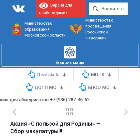
Версия для
слабовидящих
Министерство
Министерство
просвещения
образования
Российской
Московской области
Федерации
Главное меню
Deafskills
МЦПК
ЦОПП МО
БПОО МО
я для абитуриентов
+7 (936) 287-46-62
Акция «С пользой для Родины» —
Сбор макулатуры!!!