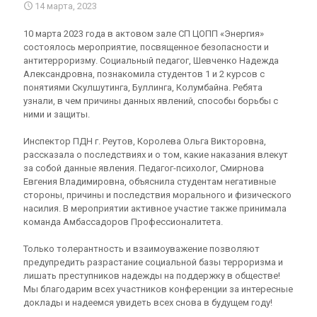
14 марта, 2023
10 марта 2023 года в актовом зале СП ЦОПП «Энергия»
состоялось мероприятие, посвященное безопасности и
антитерроризму. Социальный педагог, Шевченко Надежда
Александровна, познакомила студентов 1 и 2 курсов с
понятиями Скулшутинга, Буллинга, Колумбайна. Ребята
узнали, в чем причины данных явлений, способы борьбы с
ними и защиты.
Инспектор ПДН г. Реутов, Королева Ольга Викторовна,
рассказала о последствиях и о том, какие наказания влекут
за собой данные явления. Педагог-психолог, Смирнова
Евгения Владимировна, объяснила студентам негативные
стороны, причины и последствия морального и физического
насилия. В мероприятии активное участие также принимала
команда Амбассадоров Профессионалитета.
Только толерантность и взаимоуважение позволяют
предупредить разрастание социальной базы терроризма и
лишать преступников надежды на поддержку в обществе!
Мы благодарим всех участников конференции за интересные
доклады и надеемся увидеть всех снова в будущем году!